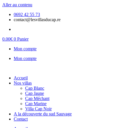
Aller au contenu
0692 42 55 73
contact@lesvillasducap.re
0.00
€
0
Panier
Mon compte
Mon compte
Accueil
Nos villas
Cap Blanc
Cap Jaune
Cap Méchant
Cap Marine
Villa Cap Noir
A la découverte du sud Sauvage
Contact