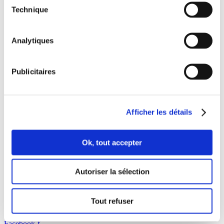
Technique
Cap Jaune
Analytiques
140.00
€
Considérez la disponibilité
Publicitaires
Cap Marine
140.00
€
Considérez la disponibilité
Afficher les détails
Cap Méchant
Ok, tout accepter
180.00
€
Considérez la disponibilité
Autoriser la sélection
Cap Noir
180.00
€
Considérez la disponibilité
Tout refuser
Facebook-f