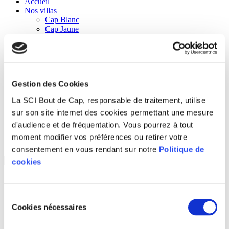
Accueil
Nos villas
Cap Blanc
Cap Jaune
Cap Méchant
Cap Marine
Villa Cap Noir
A la découverte du sud Sauvage
Contact
Gestion des Cookies
Accueil
/ Shop
La SCI Bout de Cap, responsable de traitement, utilise
sur son site internet des cookies permettant une mesure
Shop
d'audience et de fréquentation. Vous pourrez à tout
moment modifier vos préférences ou retirer votre
5 résultats affichés
consentement en vous rendant sur notre
Politique de
cookies
Sélection
Cap Blanc
Cookies nécessaires
du
140.00
€
Considérez la disponibilité
consentement