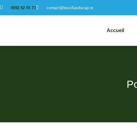
0692 42 55 73
contact@lesvillasducap.re
Accueil
Po